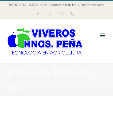
Saltar
958 516 767 - 635 51 45 04
|
Carretera Islas km 1, Fuente Vaqueros
al
Facebook
WhatsApp
Correo
Phone
contenido
electrónico
Pressure Washing
101