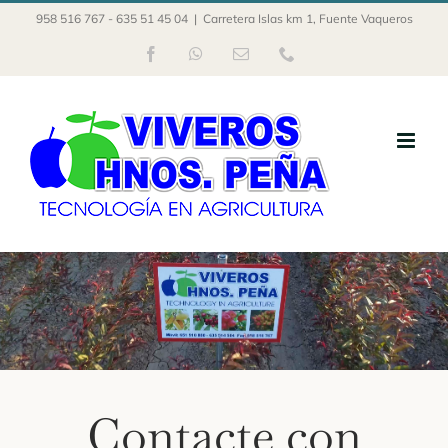
Saltar
958 516 767 - 635 51 45 04
|
Carretera Islas km 1, Fuente Vaqueros
al
Facebook
WhatsApp
Correo
Phone
contenido
electrónico
Contacte con